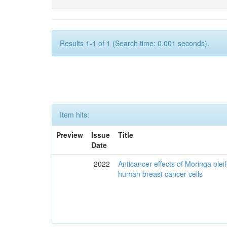
Results 1-1 of 1 (Search time: 0.001 seconds).
Item hits:
Preview
Issue
Title
Date
2022
Anticancer effects of Moringa olei
human breast cancer cells