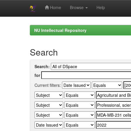
Home
Browse
Help
Skip
navigation
NU Intellectual Repository
Search
Search:
for
Current filters: