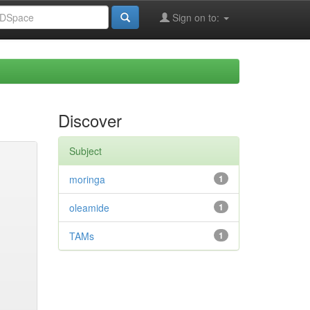
Sign on to:
Discover
Subject
moringa
1
oleamide
1
TAMs
1