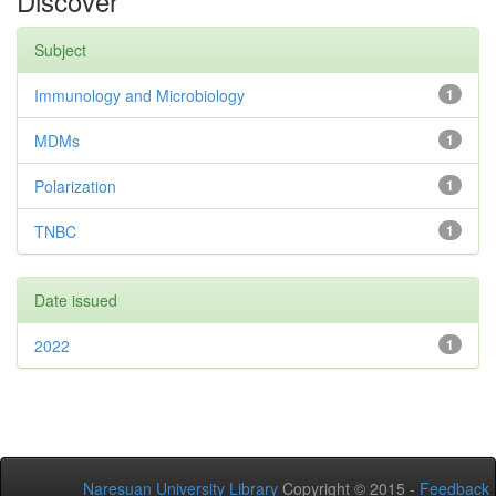
Discover
Subject
Immunology and Microbiology
1
MDMs
1
Polarization
1
TNBC
1
Date issued
2022
1
Naresuan University Library
Copyright © 2015 -
Feedback