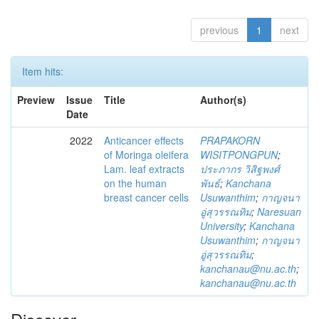
previous
1
next
Item hits:
Preview
Issue
Title
Author(s)
Date
2022
Anticancer effects
PRAPAKORN
of Moringa oleifera
WISITPONGPUN
;
Lam. leaf extracts
ประภากร วิสิฐพงศ์
on the human
พันธ์
;
Kanchana
breast cancer cells
Usuwanthim
;
กาญจนา
อู่สุวรรณทิม
;
Naresuan
University
;
Kanchana
Usuwanthim
;
กาญจนา
อู่สุวรรณทิม
;
kanchanau@nu.ac.th
;
kanchanau@nu.ac.th