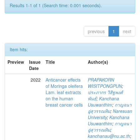
Results 1-1 of 1 (Search time: 0.001 seconds).
previous
1
next
Item hits:
Preview
Issue
Title
Author(s)
Date
2022
Anticancer effects
PRAPAKORN
of Moringa oleifera
WISITPONGPUN
;
Lam. leaf extracts
ประภากร วิสิฐพงศ์
on the human
พันธ์
;
Kanchana
breast cancer cells
Usuwanthim
;
กาญจนา
อู่สุวรรณทิม
;
Naresuan
University
;
Kanchana
Usuwanthim
;
กาญจนา
อู่สุวรรณทิม
;
kanchanau@nu.ac.th
;