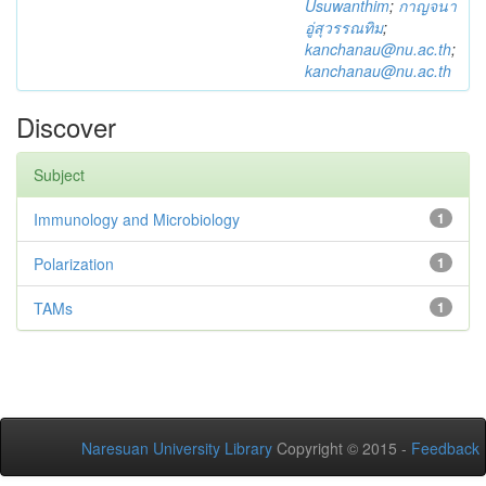
Usuwanthim
;
กาญจนา
อู่สุวรรณทิม
;
kanchanau@nu.ac.th
;
kanchanau@nu.ac.th
Discover
Subject
Immunology and Microbiology
1
Polarization
1
TAMs
1
Naresuan University Library
Copyright © 2015 -
Feedback