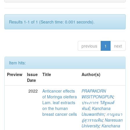
Results 1-1 of 1 (Search time: 0.001 seconds).
previous
1
next
Item hits:
Preview
Issue
Title
Author(s)
Date
2022
Anticancer effects
PRAPAKORN
of Moringa oleifera
WISITPONGPUN
;
Lam. leaf extracts
ประภากร วิสิฐพงศ์
on the human
พันธ์
;
Kanchana
breast cancer cells
Usuwanthim
;
กาญจนา
อู่สุวรรณทิม
;
Naresuan
University
;
Kanchana