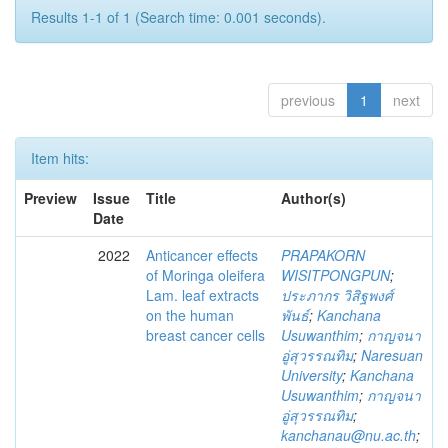
Results 1-1 of 1 (Search time: 0.001 seconds).
previous
1
next
Item hits:
Preview
Issue
Title
Author(s)
Date
2022
Anticancer effects
PRAPAKORN
of Moringa oleifera
WISITPONGPUN
;
Lam. leaf extracts
ประภากร วิสิฐพงศ์
on the human
พันธ์
;
Kanchana
breast cancer cells
Usuwanthim
;
กาญจนา
อู่สุวรรณทิม
;
Naresuan
University
;
Kanchana
Usuwanthim
;
กาญจนา
อู่สุวรรณทิม
;
kanchanau@nu.ac.th
;