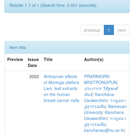
Results 1-1 of 1 (Search time: 0.001 seconds).
previous
1
next
Item hits:
Preview
Issue
Title
Author(s)
Date
2022
Anticancer effects
PRAPAKORN
of Moringa oleifera
WISITPONGPUN
;
Lam. leaf extracts
ประภากร วิสิฐพงศ์
on the human
พันธ์
;
Kanchana
breast cancer cells
Usuwanthim
;
กาญจนา
อู่สุวรรณทิม
;
Naresuan
University
;
Kanchana
Usuwanthim
;
กาญจนา
อู่สุวรรณทิม
;
kanchanau@nu.ac.th
;