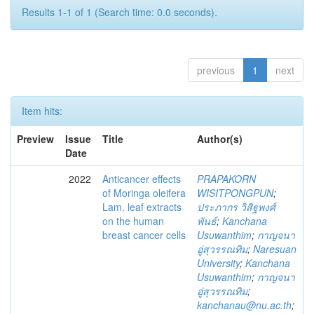
Results 1-1 of 1 (Search time: 0.0 seconds).
previous
1
next
Item hits:
Preview
Issue
Title
Author(s)
Date
2022
Anticancer effects
PRAPAKORN
of Moringa oleifera
WISITPONGPUN
;
Lam. leaf extracts
ประภากร วิสิฐพงศ์
on the human
พันธ์
;
Kanchana
breast cancer cells
Usuwanthim
;
กาญจนา
อู่สุวรรณทิม
;
Naresuan
University
;
Kanchana
Usuwanthim
;
กาญจนา
อู่สุวรรณทิม
;
kanchanau@nu.ac.th
;