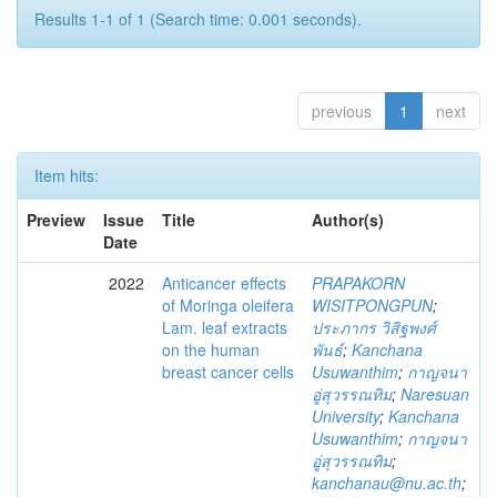
Results 1-1 of 1 (Search time: 0.001 seconds).
previous
1
next
Item hits:
Preview
Issue
Title
Author(s)
Date
2022
Anticancer effects
PRAPAKORN
of Moringa oleifera
WISITPONGPUN
;
Lam. leaf extracts
ประภากร วิสิฐพงศ์
on the human
พันธ์
;
Kanchana
breast cancer cells
Usuwanthim
;
กาญจนา
อู่สุวรรณทิม
;
Naresuan
University
;
Kanchana
Usuwanthim
;
กาญจนา
อู่สุวรรณทิม
;
kanchanau@nu.ac.th
;