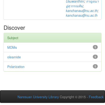
Usuwanthim
;
กาญจนา
อู่สุวรรณทิม
;
kanchanau@nu.ac.th
;
kanchanau@nu.ac.th
Discover
Subject
MDMs
1
oleamide
1
Polarization
1
Naresuan University Library
Copyright © 2015 -
Feedback