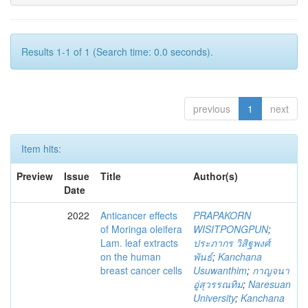
Results 1-1 of 1 (Search time: 0.0 seconds).
previous
1
next
Item hits:
Preview
Issue
Title
Author(s)
Date
2022
Anticancer effects
PRAPAKORN
of Moringa oleifera
WISITPONGPUN
;
Lam. leaf extracts
ประภากร วิสิฐพงศ์
on the human
พันธ์
;
Kanchana
breast cancer cells
Usuwanthim
;
กาญจนา
อู่สุวรรณทิม
;
Naresuan
University
;
Kanchana