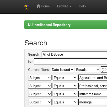
Home
Browse
Help
Skip
navigation
NU Intellectual Repository
Search
Search:
for
Current filters: