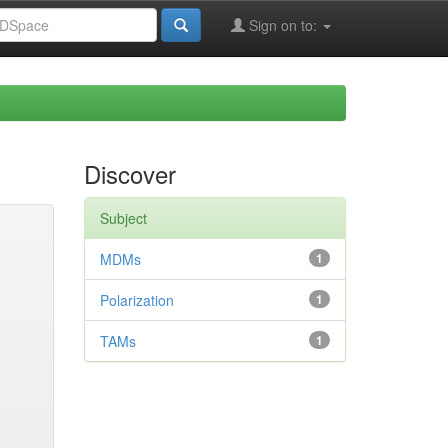
Sign on to:
Discover
Subject
MDMs
1
Polarization
1
TAMs
1