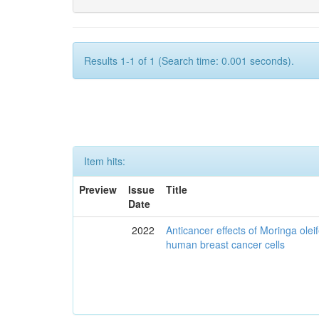
Results 1-1 of 1 (Search time: 0.001 seconds).
Item hits:
Preview
Issue
Title
Date
2022
Anticancer effects of Moringa olei
human breast cancer cells