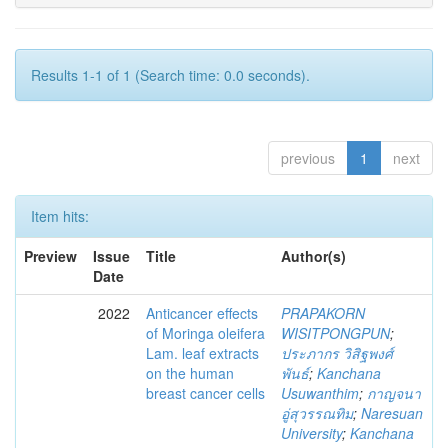
Results 1-1 of 1 (Search time: 0.0 seconds).
previous
1
next
Item hits:
Preview
Issue
Title
Author(s)
Date
2022
Anticancer effects
PRAPAKORN
of Moringa oleifera
WISITPONGPUN
;
Lam. leaf extracts
ประภากร วิสิฐพงศ์
on the human
พันธ์
;
Kanchana
breast cancer cells
Usuwanthim
;
กาญจนา
อู่สุวรรณทิม
;
Naresuan
University
;
Kanchana