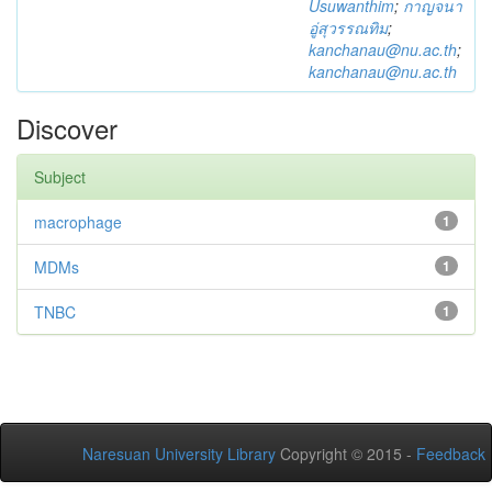
Usuwanthim
;
กาญจนา
อู่สุวรรณทิม
;
kanchanau@nu.ac.th
;
kanchanau@nu.ac.th
Discover
Subject
macrophage
1
MDMs
1
TNBC
1
Naresuan University Library
Copyright © 2015 -
Feedback