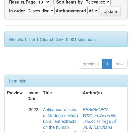
Results/Page
|
Sort items by
In order
Authors/record
Results 1-1 of 1 (Search time: 0.001 seconds).
previous
1
next
Item hits:
Preview
Issue
Title
Author(s)
Date
2022
Anticancer effects
PRAPAKORN
of Moringa oleifera
WISITPONGPUN
;
Lam. leaf extracts
ประภากร วิสิฐพงศ์
on the human
พันธ์
;
Kanchana