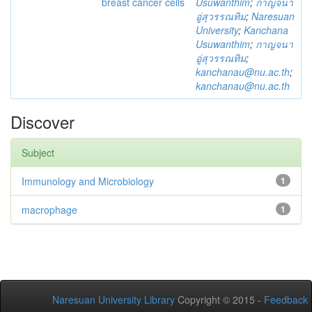
breast cancer cells
Usuwanthim
;
กาญจนา
อู่สุวรรณทิม
;
Naresuan
University
;
Kanchana
Usuwanthim
;
กาญจนา
อู่สุวรรณทิม
;
kanchanau@nu.ac.th
;
kanchanau@nu.ac.th
Discover
Subject
Immunology and Microbiology
1
macrophage
1
Naresuan University Library
Copyright © 2015 -
Feedback