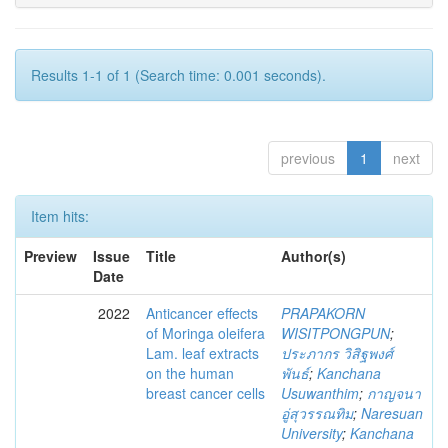
Results 1-1 of 1 (Search time: 0.001 seconds).
previous
1
next
Item hits:
Preview
Issue
Title
Author(s)
Date
2022
Anticancer effects
PRAPAKORN
of Moringa oleifera
WISITPONGPUN
;
Lam. leaf extracts
ประภากร วิสิฐพงศ์
on the human
พันธ์
;
Kanchana
breast cancer cells
Usuwanthim
;
กาญจนา
อู่สุวรรณทิม
;
Naresuan
University
;
Kanchana