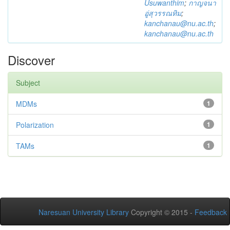
Usuwanthim
;
กาญจนา
อู่สุวรรณทิม
;
kanchanau@nu.ac.th
;
kanchanau@nu.ac.th
Discover
Subject
MDMs
1
Polarization
1
TAMs
1
Naresuan University Library
Copyright © 2015 -
Feedback