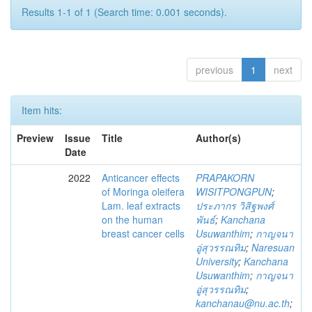
Results 1-1 of 1 (Search time: 0.001 seconds).
previous
1
next
Item hits:
Preview
Issue
Title
Author(s)
Date
2022
Anticancer effects
PRAPAKORN
of Moringa oleifera
WISITPONGPUN
;
Lam. leaf extracts
ประภากร วิสิฐพงศ์
on the human
พันธ์
;
Kanchana
breast cancer cells
Usuwanthim
;
กาญจนา
อู่สุวรรณทิม
;
Naresuan
University
;
Kanchana
Usuwanthim
;
กาญจนา
อู่สุวรรณทิม
;
kanchanau@nu.ac.th
;