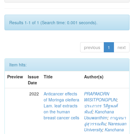
Results 1-1 of 1 (Search time: 0.001 seconds).
previous
1
next
Item hits:
Preview
Issue
Title
Author(s)
Date
2022
Anticancer effects
PRAPAKORN
of Moringa oleifera
WISITPONGPUN
;
Lam. leaf extracts
ประภากร วิสิฐพงศ์
on the human
พันธ์
;
Kanchana
breast cancer cells
Usuwanthim
;
กาญจนา
อู่สุวรรณทิม
;
Naresuan
University
;
Kanchana