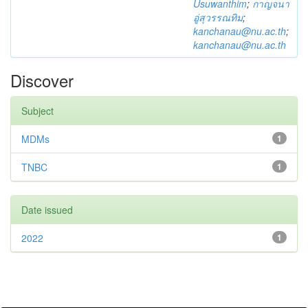
Usuwanthim
;
กาญจนา
อู่สุวรรณทิม
;
kanchanau@nu.ac.th
;
kanchanau@nu.ac.th
Discover
Subject
MDMs
1
TNBC
1
Date issued
2022
1