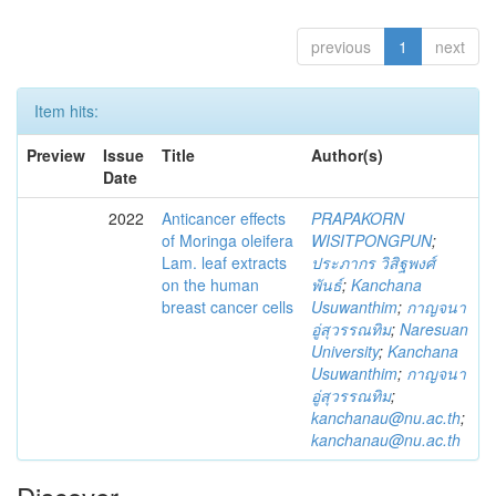
previous
1
next
Item hits:
Preview
Issue
Title
Author(s)
Date
2022
Anticancer effects
PRAPAKORN
of Moringa oleifera
WISITPONGPUN
;
Lam. leaf extracts
ประภากร วิสิฐพงศ์
on the human
พันธ์
;
Kanchana
breast cancer cells
Usuwanthim
;
กาญจนา
อู่สุวรรณทิม
;
Naresuan
University
;
Kanchana
Usuwanthim
;
กาญจนา
อู่สุวรรณทิม
;
kanchanau@nu.ac.th
;
kanchanau@nu.ac.th