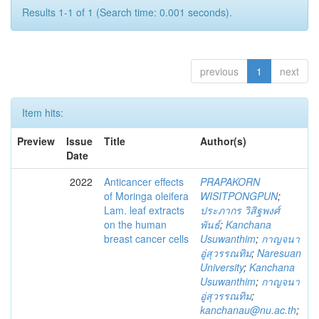
Results 1-1 of 1 (Search time: 0.001 seconds).
previous
1
next
Item hits:
Preview
Issue
Title
Author(s)
Date
2022
Anticancer effects
PRAPAKORN
of Moringa oleifera
WISITPONGPUN
;
Lam. leaf extracts
ประภากร วิสิฐพงศ์
on the human
พันธ์
;
Kanchana
breast cancer cells
Usuwanthim
;
กาญจนา
อู่สุวรรณทิม
;
Naresuan
University
;
Kanchana
Usuwanthim
;
กาญจนา
อู่สุวรรณทิม
;
kanchanau@nu.ac.th
;