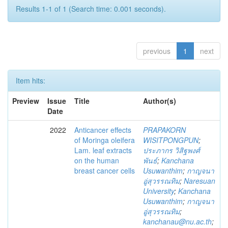
Results 1-1 of 1 (Search time: 0.001 seconds).
previous
1
next
Item hits:
Preview
Issue
Title
Author(s)
Date
2022
Anticancer effects
PRAPAKORN
of Moringa oleifera
WISITPONGPUN
;
Lam. leaf extracts
ประภากร วิสิฐพงศ์
on the human
พันธ์
;
Kanchana
breast cancer cells
Usuwanthim
;
กาญจนา
อู่สุวรรณทิม
;
Naresuan
University
;
Kanchana
Usuwanthim
;
กาญจนา
อู่สุวรรณทิม
;
kanchanau@nu.ac.th
;