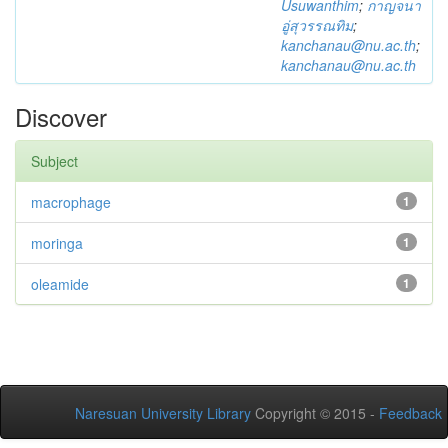
Usuwanthim
;
กาญจนา
อู่สุวรรณทิม
;
kanchanau@nu.ac.th
;
kanchanau@nu.ac.th
Discover
Subject
macrophage
1
moringa
1
oleamide
1
Naresuan University Library
Copyright © 2015 -
Feedback