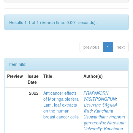
Results 1-1 of 1 (Search time: 0.001 seconds).
previous
1
next
Item hits:
Preview
Issue
Title
Author(s)
Date
2022
Anticancer effects
PRAPAKORN
of Moringa oleifera
WISITPONGPUN
;
Lam. leaf extracts
ประภากร วิสิฐพงศ์
on the human
พันธ์
;
Kanchana
breast cancer cells
Usuwanthim
;
กาญจนา
อู่สุวรรณทิม
;
Naresuan
University
;
Kanchana