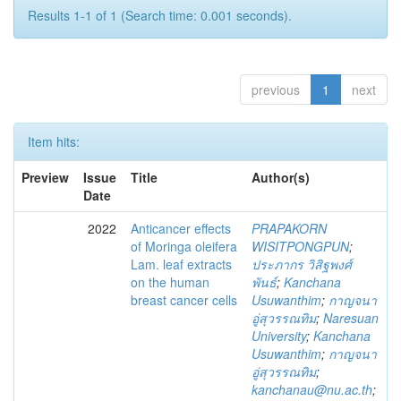
Results 1-1 of 1 (Search time: 0.001 seconds).
previous
1
next
Item hits:
Preview
Issue
Title
Author(s)
Date
2022
Anticancer effects
PRAPAKORN
of Moringa oleifera
WISITPONGPUN
;
Lam. leaf extracts
ประภากร วิสิฐพงศ์
on the human
พันธ์
;
Kanchana
breast cancer cells
Usuwanthim
;
กาญจนา
อู่สุวรรณทิม
;
Naresuan
University
;
Kanchana
Usuwanthim
;
กาญจนา
อู่สุวรรณทิม
;
kanchanau@nu.ac.th
;