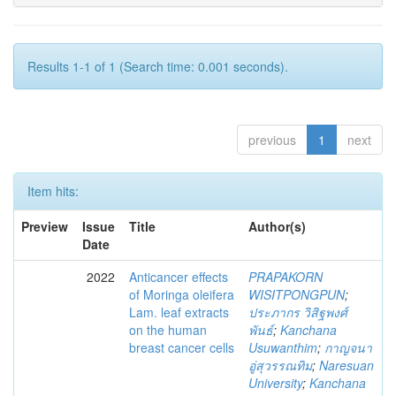
Results 1-1 of 1 (Search time: 0.001 seconds).
previous
1
next
Item hits:
Preview
Issue
Title
Author(s)
Date
2022
Anticancer effects
PRAPAKORN
of Moringa oleifera
WISITPONGPUN
;
Lam. leaf extracts
ประภากร วิสิฐพงศ์
on the human
พันธ์
;
Kanchana
breast cancer cells
Usuwanthim
;
กาญจนา
อู่สุวรรณทิม
;
Naresuan
University
;
Kanchana