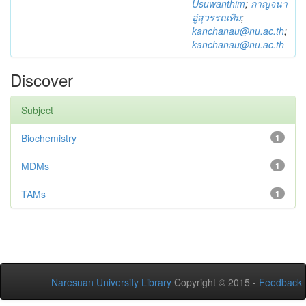
Usuwanthim
;
กาญจนา
อู่สุวรรณทิม
;
kanchanau@nu.ac.th
;
kanchanau@nu.ac.th
Discover
Subject
Biochemistry
1
MDMs
1
TAMs
1
Naresuan University Library
Copyright © 2015 -
Feedback