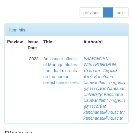
previous
1
next
Item hits:
Preview
Issue
Title
Author(s)
Date
2022
Anticancer effects
PRAPAKORN
of Moringa oleifera
WISITPONGPUN
;
Lam. leaf extracts
ประภากร วิสิฐพงศ์
on the human
พันธ์
;
Kanchana
breast cancer cells
Usuwanthim
;
กาญจนา
อู่สุวรรณทิม
;
Naresuan
University
;
Kanchana
Usuwanthim
;
กาญจนา
อู่สุวรรณทิม
;
kanchanau@nu.ac.th
;
kanchanau@nu.ac.th