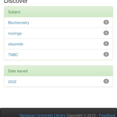
Discover
Subject
Biochemistry
1
moringa
1
oleamide
1
TNBC
1
Date issued
2022
1
Naresuan University Library
Copyright © 2015 -
Feedback