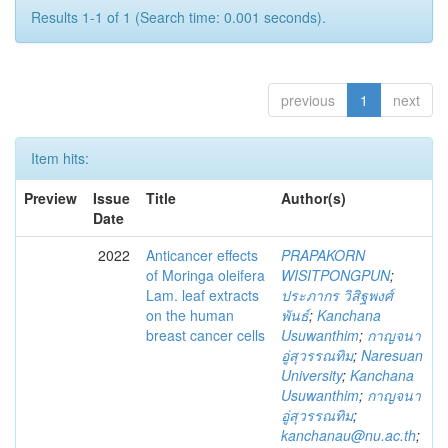
Results 1-1 of 1 (Search time: 0.001 seconds).
previous
1
next
Item hits:
Preview
Issue
Title
Author(s)
Date
2022
Anticancer effects
PRAPAKORN
of Moringa oleifera
WISITPONGPUN
;
Lam. leaf extracts
ประภากร วิสิฐพงศ์
on the human
พันธ์
;
Kanchana
breast cancer cells
Usuwanthim
;
กาญจนา
อู่สุวรรณทิม
;
Naresuan
University
;
Kanchana
Usuwanthim
;
กาญจนา
อู่สุวรรณทิม
;
kanchanau@nu.ac.th
;