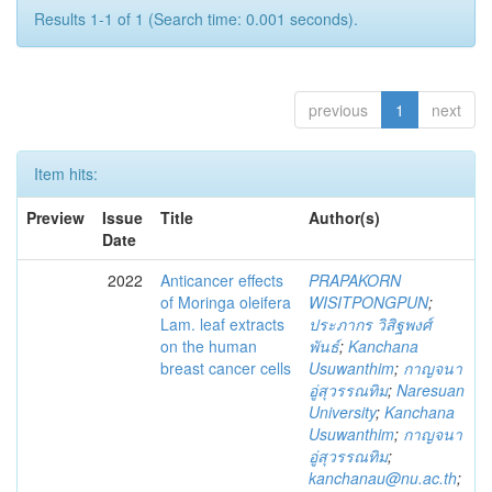
Results 1-1 of 1 (Search time: 0.001 seconds).
previous
1
next
Item hits:
Preview
Issue
Title
Author(s)
Date
2022
Anticancer effects
PRAPAKORN
of Moringa oleifera
WISITPONGPUN
;
Lam. leaf extracts
ประภากร วิสิฐพงศ์
on the human
พันธ์
;
Kanchana
breast cancer cells
Usuwanthim
;
กาญจนา
อู่สุวรรณทิม
;
Naresuan
University
;
Kanchana
Usuwanthim
;
กาญจนา
อู่สุวรรณทิม
;
kanchanau@nu.ac.th
;