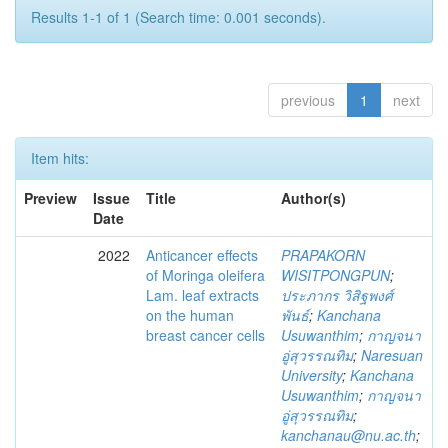
Results 1-1 of 1 (Search time: 0.001 seconds).
previous
1
next
Item hits:
Preview
Issue
Title
Author(s)
Date
2022
Anticancer effects
PRAPAKORN
of Moringa oleifera
WISITPONGPUN
;
Lam. leaf extracts
ประภากร วิสิฐพงศ์
on the human
พันธ์
;
Kanchana
breast cancer cells
Usuwanthim
;
กาญจนา
อู่สุวรรณทิม
;
Naresuan
University
;
Kanchana
Usuwanthim
;
กาญจนา
อู่สุวรรณทิม
;
kanchanau@nu.ac.th
;