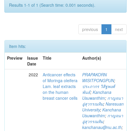
Results 1-1 of 1 (Search time: 0.001 seconds).
previous
1
next
Item hits:
Preview
Issue
Title
Author(s)
Date
2022
Anticancer effects
PRAPAKORN
of Moringa oleifera
WISITPONGPUN
;
Lam. leaf extracts
ประภากร วิสิฐพงศ์
on the human
พันธ์
;
Kanchana
breast cancer cells
Usuwanthim
;
กาญจนา
อู่สุวรรณทิม
;
Naresuan
University
;
Kanchana
Usuwanthim
;
กาญจนา
อู่สุวรรณทิม
;
kanchanau@nu.ac.th
;