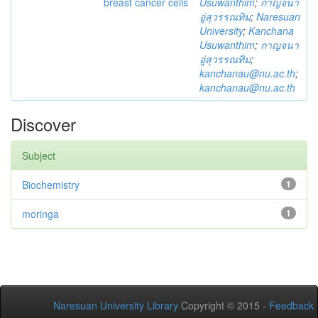
breast cancer cells
Usuwanthim
;
กาญจนา
อู่สุวรรณทิม
;
Naresuan
University
;
Kanchana
Usuwanthim
;
กาญจนา
อู่สุวรรณทิม
;
kanchanau@nu.ac.th
;
kanchanau@nu.ac.th
Discover
Subject
Biochemistry
1
moringa
1
Naresuan University Library
Copyright © 2015 -
Feedback