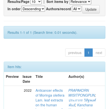
Results/Page
|
Sort items by
In order
Authors/record
Results 1-1 of 1 (Search time: 0.01 seconds).
previous
1
next
Item hits:
Preview
Issue
Title
Author(s)
Date
2022
Anticancer effects
PRAPAKORN
of Moringa oleifera
WISITPONGPUN
;
Lam. leaf extracts
ประภากร วิสิฐพงศ์
on the human
พันธ์
;
Kanchana