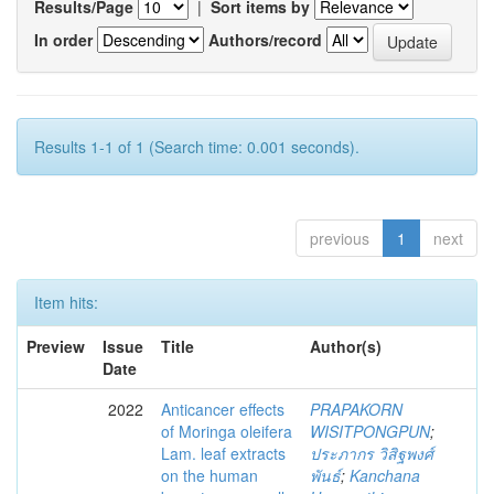
Results/Page
|
Sort items by
In order
Authors/record
Results 1-1 of 1 (Search time: 0.001 seconds).
previous
1
next
Item hits:
Preview
Issue
Title
Author(s)
Date
2022
Anticancer effects
PRAPAKORN
of Moringa oleifera
WISITPONGPUN
;
Lam. leaf extracts
ประภากร วิสิฐพงศ์
on the human
พันธ์
;
Kanchana