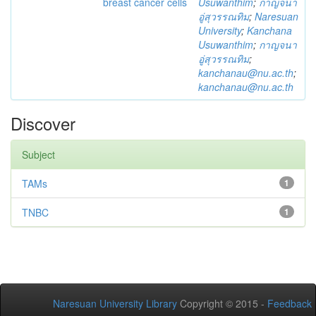
breast cancer cells
Usuwanthim
;
กาญจนา
อู่สุวรรณทิม
;
Naresuan
University
;
Kanchana
Usuwanthim
;
กาญจนา
อู่สุวรรณทิม
;
kanchanau@nu.ac.th
;
kanchanau@nu.ac.th
Discover
Subject
TAMs
1
TNBC
1
Naresuan University Library
Copyright © 2015 -
Feedback