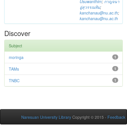
Usuwanthim
;
กาญจนา
อู่สุวรรณทิม
;
kanchanau@nu.ac.th
;
kanchanau@nu.ac.th
Discover
Subject
moringa
1
TAMs
1
TNBC
1
Naresuan University Library
Copyright © 2015 -
Feedback