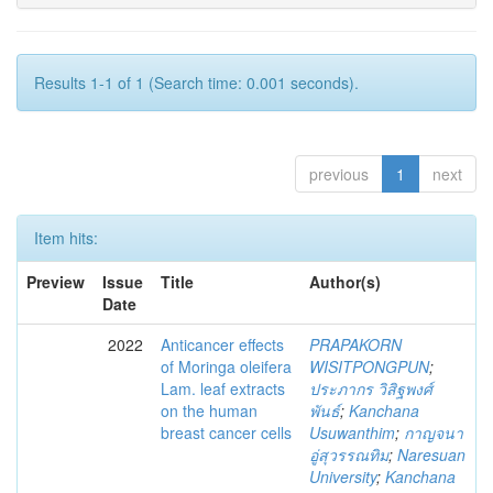
Results 1-1 of 1 (Search time: 0.001 seconds).
previous
1
next
Item hits:
Preview
Issue
Title
Author(s)
Date
2022
Anticancer effects
PRAPAKORN
of Moringa oleifera
WISITPONGPUN
;
Lam. leaf extracts
ประภากร วิสิฐพงศ์
on the human
พันธ์
;
Kanchana
breast cancer cells
Usuwanthim
;
กาญจนา
อู่สุวรรณทิม
;
Naresuan
University
;
Kanchana