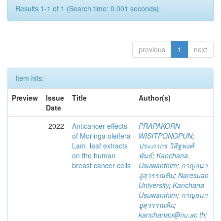
Results 1-1 of 1 (Search time: 0.001 seconds).
previous
1
next
Item hits:
Preview
Issue
Title
Author(s)
Date
2022
Anticancer effects
PRAPAKORN
of Moringa oleifera
WISITPONGPUN
;
Lam. leaf extracts
ประภากร วิสิฐพงศ์
on the human
พันธ์
;
Kanchana
breast cancer cells
Usuwanthim
;
กาญจนา
อู่สุวรรณทิม
;
Naresuan
University
;
Kanchana
Usuwanthim
;
กาญจนา
อู่สุวรรณทิม
;
kanchanau@nu.ac.th
;