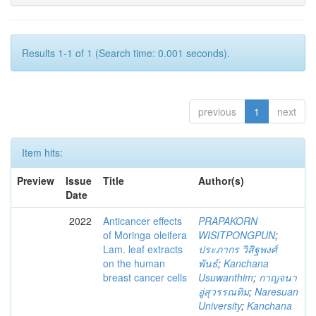
Results 1-1 of 1 (Search time: 0.001 seconds).
previous
1
next
Item hits:
Preview
Issue
Title
Author(s)
Date
2022
Anticancer effects
PRAPAKORN
of Moringa oleifera
WISITPONGPUN
;
Lam. leaf extracts
ประภากร วิสิฐพงศ์
on the human
พันธ์
;
Kanchana
breast cancer cells
Usuwanthim
;
กาญจนา
อู่สุวรรณทิม
;
Naresuan
University
;
Kanchana