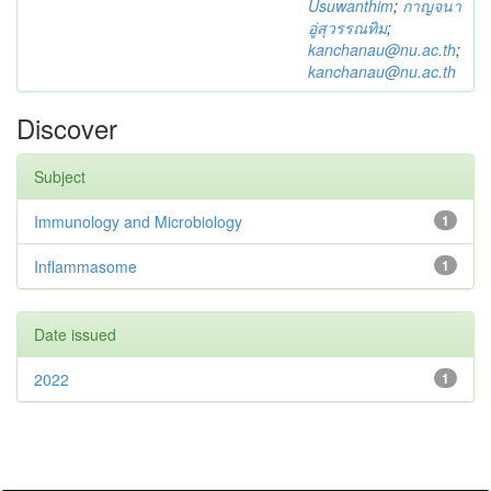
Usuwanthim
;
กาญจนา
อู่สุวรรณทิม
;
kanchanau@nu.ac.th
;
kanchanau@nu.ac.th
Discover
Subject
Immunology and Microbiology
1
Inflammasome
1
Date issued
2022
1