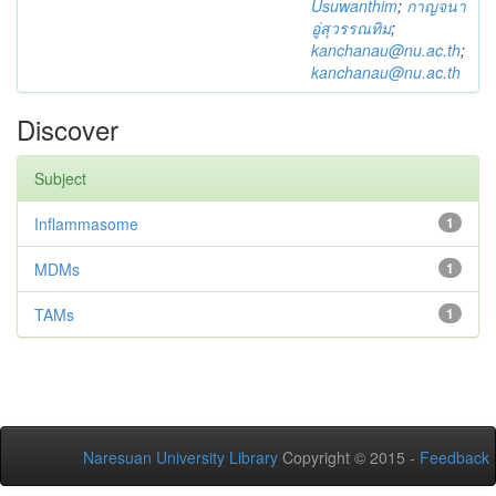
Usuwanthim
;
กาญจนา
อู่สุวรรณทิม
;
kanchanau@nu.ac.th
;
kanchanau@nu.ac.th
Discover
Subject
Inflammasome
1
MDMs
1
TAMs
1
Naresuan University Library
Copyright © 2015 -
Feedback