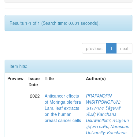
Results 1-1 of 1 (Search time: 0.001 seconds).
previous
1
next
Item hits:
Preview
Issue
Title
Author(s)
Date
2022
Anticancer effects
PRAPAKORN
of Moringa oleifera
WISITPONGPUN
;
Lam. leaf extracts
ประภากร วิสิฐพงศ์
on the human
พันธ์
;
Kanchana
breast cancer cells
Usuwanthim
;
กาญจนา
อู่สุวรรณทิม
;
Naresuan
University
;
Kanchana