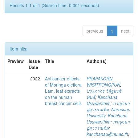
Results 1-1 of 1 (Search time: 0.001 seconds).
previous
1
next
Item hits:
Preview
Issue
Title
Author(s)
Date
2022
Anticancer effects
PRAPAKORN
of Moringa oleifera
WISITPONGPUN
;
Lam. leaf extracts
ประภากร วิสิฐพงศ์
on the human
พันธ์
;
Kanchana
breast cancer cells
Usuwanthim
;
กาญจนา
อู่สุวรรณทิม
;
Naresuan
University
;
Kanchana
Usuwanthim
;
กาญจนา
อู่สุวรรณทิม
;
kanchanau@nu.ac.th
;