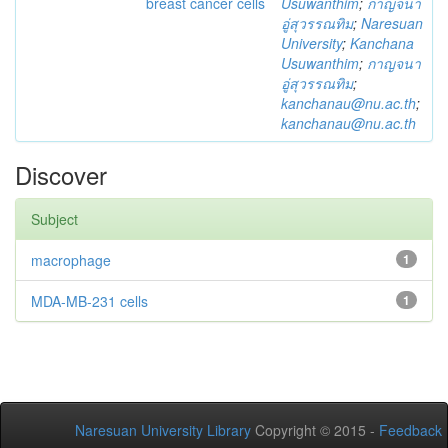
breast cancer cells
Usuwanthim
;
กาญจนา
อู่สุวรรณทิม
;
Naresuan
University
;
Kanchana
Usuwanthim
;
กาญจนา
อู่สุวรรณทิม
;
kanchanau@nu.ac.th
;
kanchanau@nu.ac.th
Discover
Subject
macrophage
1
MDA-MB-231 cells
1
Naresuan University Library
Copyright © 2015 -
Feedback