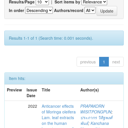
Results/Page
|
Sort items by
In order
Authors/record
Results 1-1 of 1 (Search time: 0.001 seconds).
previous
1
next
Item hits:
Preview
Issue
Title
Author(s)
Date
2022
Anticancer effects
PRAPAKORN
of Moringa oleifera
WISITPONGPUN
;
Lam. leaf extracts
ประภากร วิสิฐพงศ์
on the human
พันธ์
;
Kanchana