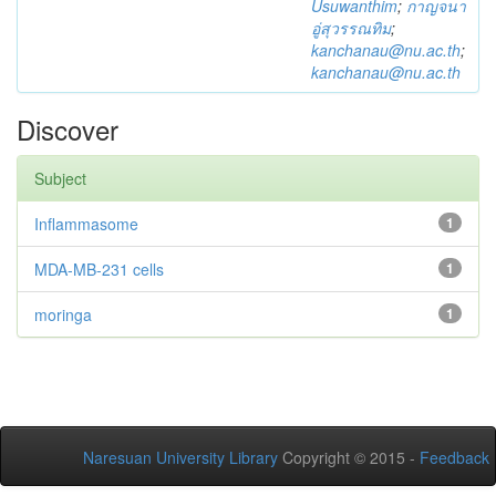
Usuwanthim
;
กาญจนา
อู่สุวรรณทิม
;
kanchanau@nu.ac.th
;
kanchanau@nu.ac.th
Discover
Subject
Inflammasome
1
MDA-MB-231 cells
1
moringa
1
Naresuan University Library
Copyright © 2015 -
Feedback