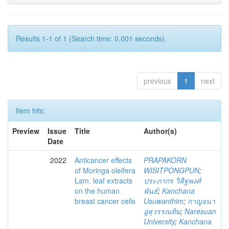
Results 1-1 of 1 (Search time: 0.001 seconds).
previous
1
next
Item hits:
Preview
Issue
Title
Author(s)
Date
2022
Anticancer effects
PRAPAKORN
of Moringa oleifera
WISITPONGPUN
;
Lam. leaf extracts
ประภากร วิสิฐพงศ์
on the human
พันธ์
;
Kanchana
breast cancer cells
Usuwanthim
;
กาญจนา
อู่สุวรรณทิม
;
Naresuan
University
;
Kanchana