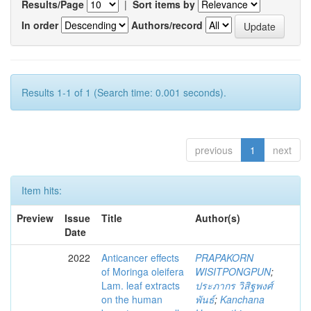
Results/Page
|
Sort items by
In order
Authors/record
Results 1-1 of 1 (Search time: 0.001 seconds).
previous
1
next
Item hits:
Preview
Issue
Title
Author(s)
Date
2022
Anticancer effects
PRAPAKORN
of Moringa oleifera
WISITPONGPUN
;
Lam. leaf extracts
ประภากร วิสิฐพงศ์
on the human
พันธ์
;
Kanchana