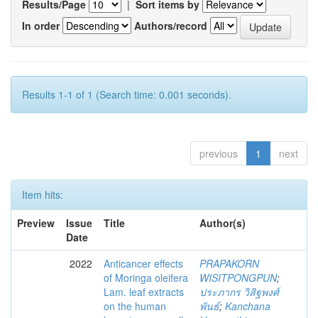
Results/Page
|
Sort items by
In order
Authors/record
Results 1-1 of 1 (Search time: 0.001 seconds).
previous
1
next
Item hits:
Preview
Issue
Title
Author(s)
Date
2022
Anticancer effects
PRAPAKORN
of Moringa oleifera
WISITPONGPUN
;
Lam. leaf extracts
ประภากร วิสิฐพงศ์
on the human
พันธ์
;
Kanchana