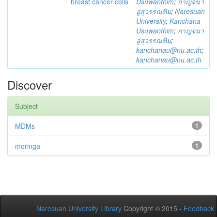
breast cancer cells
Usuwanthim
;
กาญจนา
อู่สุวรรณทิม
;
Naresuan
University
;
Kanchana
Usuwanthim
;
กาญจนา
อู่สุวรรณทิม
;
kanchanau@nu.ac.th
;
kanchanau@nu.ac.th
Discover
Subject
MDMs
1
moringa
1
Naresuan University Library
Copyright © 2015 -
Feedback