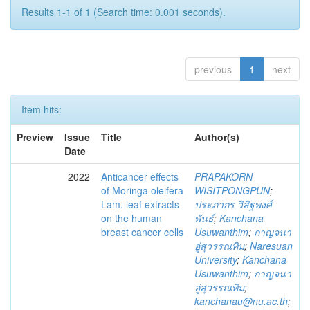
Results 1-1 of 1 (Search time: 0.001 seconds).
previous
1
next
Item hits:
Preview
Issue
Title
Author(s)
Date
2022
Anticancer effects
PRAPAKORN
of Moringa oleifera
WISITPONGPUN
;
Lam. leaf extracts
ประภากร วิสิฐพงศ์
on the human
พันธ์
;
Kanchana
breast cancer cells
Usuwanthim
;
กาญจนา
อู่สุวรรณทิม
;
Naresuan
University
;
Kanchana
Usuwanthim
;
กาญจนา
อู่สุวรรณทิม
;
kanchanau@nu.ac.th
;