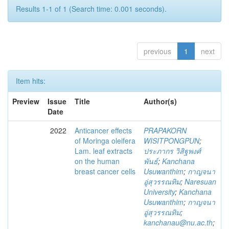
Results 1-1 of 1 (Search time: 0.001 seconds).
previous
1
next
Item hits:
Preview
Issue
Title
Author(s)
Date
2022
Anticancer effects
PRAPAKORN
of Moringa oleifera
WISITPONGPUN
;
Lam. leaf extracts
ประภากร วิสิฐพงศ์
on the human
พันธ์
;
Kanchana
breast cancer cells
Usuwanthim
;
กาญจนา
อู่สุวรรณทิม
;
Naresuan
University
;
Kanchana
Usuwanthim
;
กาญจนา
อู่สุวรรณทิม
;
kanchanau@nu.ac.th
;