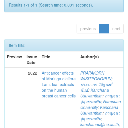
Results 1-1 of 1 (Search time: 0.001 seconds).
previous
1
next
Item hits:
Preview
Issue
Title
Author(s)
Date
2022
Anticancer effects
PRAPAKORN
of Moringa oleifera
WISITPONGPUN
;
Lam. leaf extracts
ประภากร วิสิฐพงศ์
on the human
พันธ์
;
Kanchana
breast cancer cells
Usuwanthim
;
กาญจนา
อู่สุวรรณทิม
;
Naresuan
University
;
Kanchana
Usuwanthim
;
กาญจนา
อู่สุวรรณทิม
;
kanchanau@nu.ac.th
;