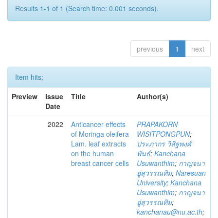
Results 1-1 of 1 (Search time: 0.001 seconds).
previous
1
next
Item hits:
Preview
Issue
Title
Author(s)
Date
2022
Anticancer effects
PRAPAKORN
of Moringa oleifera
WISITPONGPUN
;
Lam. leaf extracts
ประภากร วิสิฐพงศ์
on the human
พันธ์
;
Kanchana
breast cancer cells
Usuwanthim
;
กาญจนา
อู่สุวรรณทิม
;
Naresuan
University
;
Kanchana
Usuwanthim
;
กาญจนา
อู่สุวรรณทิม
;
kanchanau@nu.ac.th
;