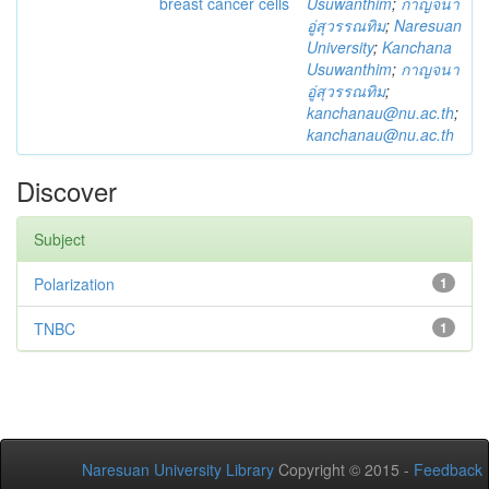
breast cancer cells
Usuwanthim
;
กาญจนา
อู่สุวรรณทิม
;
Naresuan
University
;
Kanchana
Usuwanthim
;
กาญจนา
อู่สุวรรณทิม
;
kanchanau@nu.ac.th
;
kanchanau@nu.ac.th
Discover
Subject
Polarization
1
TNBC
1
Naresuan University Library
Copyright © 2015 -
Feedback