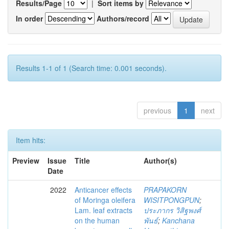
Results/Page
|
Sort items by
In order
Authors/record
Results 1-1 of 1 (Search time: 0.001 seconds).
previous
1
next
Item hits:
Preview
Issue
Title
Author(s)
Date
2022
Anticancer effects
PRAPAKORN
of Moringa oleifera
WISITPONGPUN
;
Lam. leaf extracts
ประภากร วิสิฐพงศ์
on the human
พันธ์
;
Kanchana