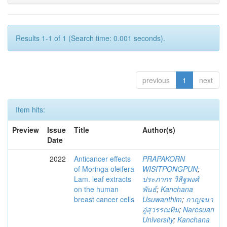
Results 1-1 of 1 (Search time: 0.001 seconds).
previous
1
next
Item hits:
Preview
Issue
Title
Author(s)
Date
2022
Anticancer effects
PRAPAKORN
of Moringa oleifera
WISITPONGPUN
;
Lam. leaf extracts
ประภากร วิสิฐพงศ์
on the human
พันธ์
;
Kanchana
breast cancer cells
Usuwanthim
;
กาญจนา
อู่สุวรรณทิม
;
Naresuan
University
;
Kanchana