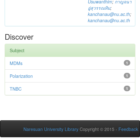
Usuwanthim
;
กาญจนา
อู่สุวรรณทิม
;
kanchanau@nu.ac.th
;
kanchanau@nu.ac.th
Discover
Subject
MDMs
1
Polarization
1
TNBC
1
Naresuan University Library
Copyright © 2015 -
Feedback