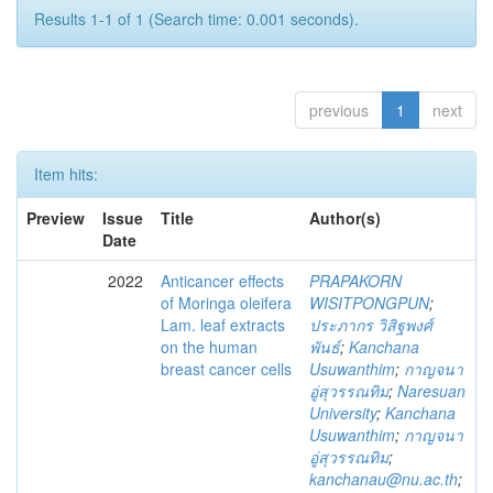
Results 1-1 of 1 (Search time: 0.001 seconds).
previous
1
next
Item hits:
Preview
Issue
Title
Author(s)
Date
2022
Anticancer effects
PRAPAKORN
of Moringa oleifera
WISITPONGPUN
;
Lam. leaf extracts
ประภากร วิสิฐพงศ์
on the human
พันธ์
;
Kanchana
breast cancer cells
Usuwanthim
;
กาญจนา
อู่สุวรรณทิม
;
Naresuan
University
;
Kanchana
Usuwanthim
;
กาญจนา
อู่สุวรรณทิม
;
kanchanau@nu.ac.th
;