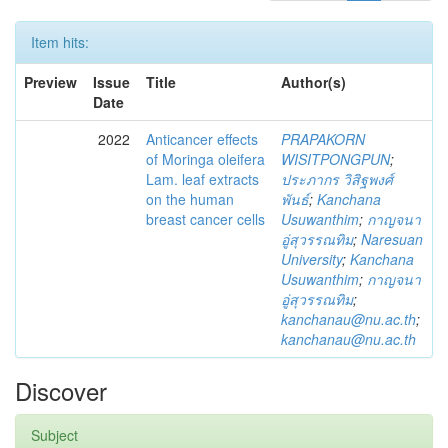
Item hits:
Preview
Issue
Title
Author(s)
Date
2022
Anticancer effects
PRAPAKORN
of Moringa oleifera
WISITPONGPUN
;
Lam. leaf extracts
ประภากร วิสิฐพงศ์
on the human
พันธ์
;
Kanchana
breast cancer cells
Usuwanthim
;
กาญจนา
อู่สุวรรณทิม
;
Naresuan
University
;
Kanchana
Usuwanthim
;
กาญจนา
อู่สุวรรณทิม
;
kanchanau@nu.ac.th
;
kanchanau@nu.ac.th
Discover
Subject