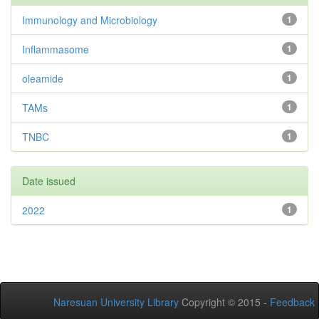
Immunology and Microbiology
1
Inflammasome
1
oleamide
1
TAMs
1
TNBC
1
Date issued
2022
1
Naresuan University Library
Copyright © 2015 -
Feedback