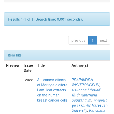
Results 1-1 of 1 (Search time: 0.001 seconds).
previous
1
next
Item hits:
Preview
Issue
Title
Author(s)
Date
2022
Anticancer effects
PRAPAKORN
of Moringa oleifera
WISITPONGPUN
;
Lam. leaf extracts
ประภากร วิสิฐพงศ์
on the human
พันธ์
;
Kanchana
breast cancer cells
Usuwanthim
;
กาญจนา
อู่สุวรรณทิม
;
Naresuan
University
;
Kanchana