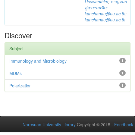
Usuwanthim
;
กาญจนา
อู่สุวรรณทิม
;
kanchanau@nu.ac.th
;
kanchanau@nu.ac.th
Discover
Subject
Immunology and Microbiology
1
MDMs
1
Polarization
1
Naresuan University Library
Copyright © 2015 -
Feedback