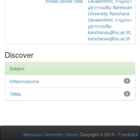
breast cancer cells
Usuwanthim
;
กาญจนา
อู่สุวรรณทิม
;
Naresuan
University
;
Kanchana
Usuwanthim
;
กาญจนา
อู่สุวรรณทิม
;
kanchanau@nu.ac.th
;
kanchanau@nu.ac.th
Discover
Subject
Inflammasome
1
TAMs
1
Naresuan University Library
Copyright © 2015 -
Feedback