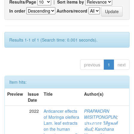
Results/Page
|
Sort items by
In order
Authors/record
Results 1-1 of 1 (Search time: 0.001 seconds).
previous
1
next
Item hits:
Preview
Issue
Title
Author(s)
Date
2022
Anticancer effects
PRAPAKORN
of Moringa oleifera
WISITPONGPUN
;
Lam. leaf extracts
ประภากร วิสิฐพงศ์
on the human
พันธ์
;
Kanchana