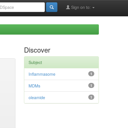
Sign on to:
Discover
Subject
Inflammasome
1
MDMs
1
oleamide
1