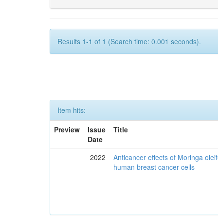
Results 1-1 of 1 (Search time: 0.001 seconds).
Item hits:
Preview
Issue
Title
Date
2022
Anticancer effects of Moringa olei
human breast cancer cells