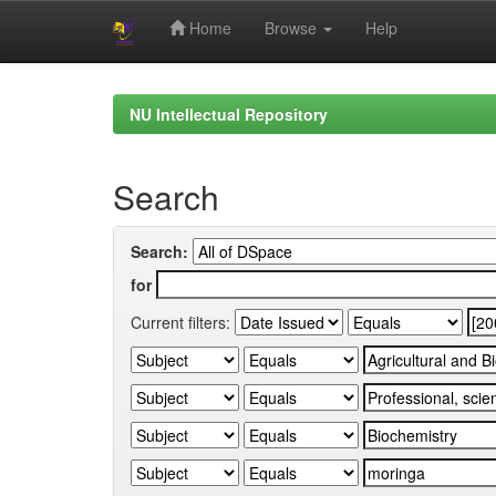
Home
Browse
Help
Skip
navigation
NU Intellectual Repository
Search
Search:
for
Current filters: