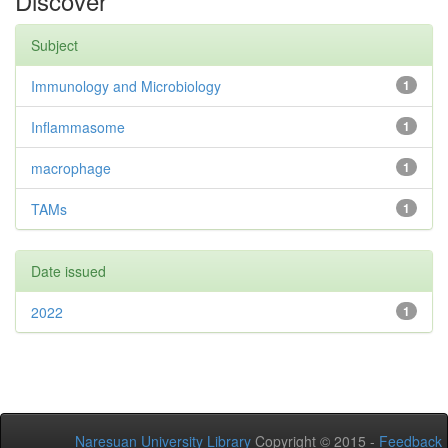
Discover
Subject
Immunology and Microbiology
1
Inflammasome
1
macrophage
1
TAMs
1
Date issued
2022
1
Naresuan University Library
Copyright © 2015 -
Feedback