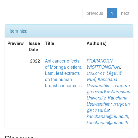
previous
1
next
Item hits:
Preview
Issue
Title
Author(s)
Date
2022
Anticancer effects
PRAPAKORN
of Moringa oleifera
WISITPONGPUN
;
Lam. leaf extracts
ประภากร วิสิฐพงศ์
on the human
พันธ์
;
Kanchana
breast cancer cells
Usuwanthim
;
กาญจนา
อู่สุวรรณทิม
;
Naresuan
University
;
Kanchana
Usuwanthim
;
กาญจนา
อู่สุวรรณทิม
;
kanchanau@nu.ac.th
;
kanchanau@nu.ac.th