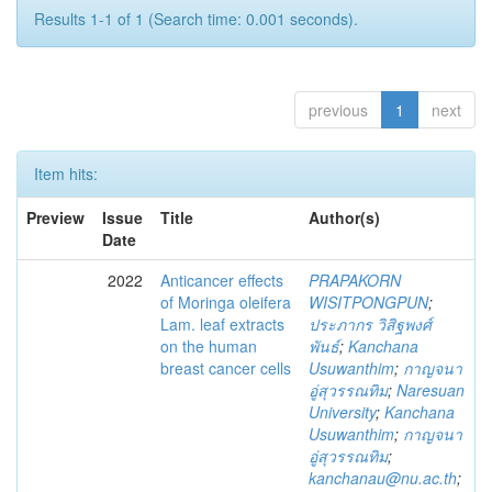
Results 1-1 of 1 (Search time: 0.001 seconds).
previous
1
next
Item hits:
Preview
Issue
Title
Author(s)
Date
2022
Anticancer effects
PRAPAKORN
of Moringa oleifera
WISITPONGPUN
;
Lam. leaf extracts
ประภากร วิสิฐพงศ์
on the human
พันธ์
;
Kanchana
breast cancer cells
Usuwanthim
;
กาญจนา
อู่สุวรรณทิม
;
Naresuan
University
;
Kanchana
Usuwanthim
;
กาญจนา
อู่สุวรรณทิม
;
kanchanau@nu.ac.th
;